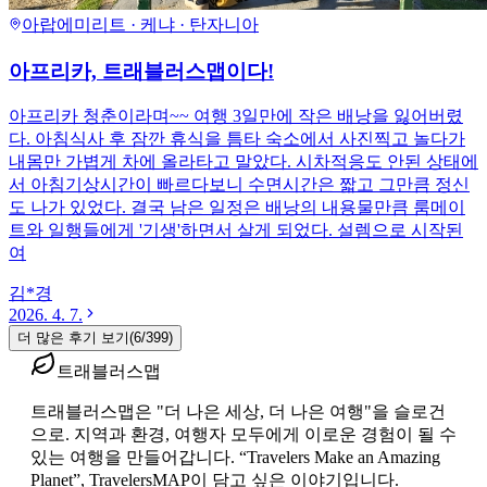
아랍에미리트 · 케냐 · 탄자니아
아프리카, 트래블러스맵이다!
아프리카 청춘이라며~~ 여행 3일만에 작은 배낭을 잃어버렸
다. 아침식사 후 잠깐 휴식을 틈타 숙소에서 사진찍고 놀다가
내몸만 가볍게 차에 올라타고 말았다. 시차적응도 안된 상태에
서 아침기상시간이 빠르다보니 수면시간은 짧고 그만큼 정신
도 나가 있었다. 결국 남은 일정은 배낭의 내용물만큼 룸메이
트와 일행들에게 '기생'하면서 살게 되었다. 설렘으로 시작된
여
김*경
2026. 4. 7.
더 많은 후기 보기
(
6
/
399
)
트래블러스맵
트래블러스맵은 "더 나은 세상, 더 나은 여행"을 슬로건
으로. 지역과 환경, 여행자 모두에게 이로운 경험이 될 수
있는 여행을 만들어갑니다. “Travelers Make an Amazing
Planet”, TravelersMAP이 담고 싶은 이야기입니다.