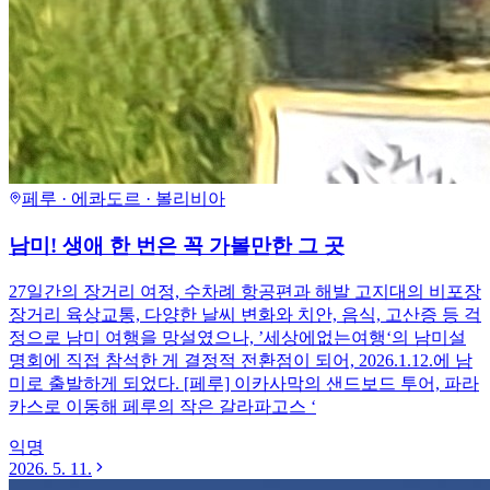
페루 · 에콰도르 · 볼리비아
남미! 생애 한 번은 꼭 가볼만한 그 곳
27일간의 장거리 여정, 수차례 항공편과 해발 고지대의 비포장
장거리 육상교통, 다양한 날씨 변화와 치안, 음식, 고산증 등 걱
정으로 남미 여행을 망설였으나, ’세상에없는여행‘의 남미설
명회에 직접 참석한 게 결정적 전환점이 되어, 2026.1.12.에 남
미로 출발하게 되었다. [페루] 이카사막의 샌드보드 투어, 파라
카스로 이동해 페루의 작은 갈라파고스 ‘
익명
2026. 5. 11.