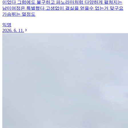
이었다 그럼에도 불구하고 파노라마처럼 다양하게 펼쳐지는
남미여정은 특별했다 고생없이 결실을 얻을수 없는거 맞구요
가슴뛰는 열정도
익명
2026. 6. 11.