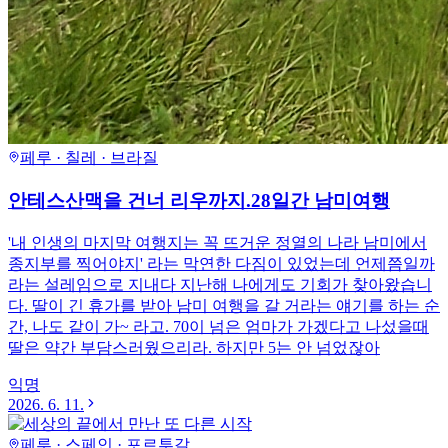
페루 · 칠레 · 브라질
안테스산맥을 건너 리우까지.28일간 남미여행
'내 인생의 마지막 여행지는 꼭 뜨거운 정열의 나라 남미에서
종지부를 찍어야지' 라는 막연한 다짐이 있었는데 언제쯤일까
라는 설레임으로 지내다 지난해 나에게도 기회가 찾아왔습니
다. 딸이 긴 휴가를 받아 남미 여행을 갈 거라는 얘기를 하는 순
간, 나도 같이 가~ 라고. 70이 넘은 엄마가 가겠다고 나섰을때
딸은 약간 부담스러웠으리라. 하지만 5는 안 넘었잖아
익명
2026. 6. 11.
페루 · 스페인 · 포르투갈