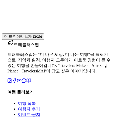
취리히 · 루체른 · 리기산
+
5
스위스 일주 트레킹 7박 10일 - 유럽 자유기차여행
₩4,790,000
7박 10일
더 많은 여행 보기
(
12
/
15
)
트래블러스맵
트래블러스맵은 "더 나은 세상, 더 나은 여행"을 슬로건
으로. 지역과 환경, 여행자 모두에게 이로운 경험이 될 수
있는 여행을 만들어갑니다. “Travelers Make an Amazing
Planet”, TravelersMAP이 담고 싶은 이야기입니다.
여행 둘러보기
여행 목록
여행자 후기
이벤트·공지