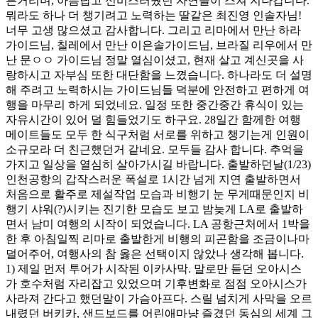
른거리며, 아름답고 신비스러웠던 자연들이 스쳐 지나갑니다.
뭐라도 하나 더 챙기려고 노력하는 딸같은 최진영 인솔자님!
너무 고생 많으셨고 감사합니다. 그리고 리마에서 만난 하라
가이드님, 칠레에서 만난 이은솔가이드님, 브라질 리우에서 만
난 문ㅇㅇ 가이드님 정말 열심이셨고, 현재 살고 계신곳을 사
랑하시고 자부심 또한 대단함을 느꼈습니다. 하나라도 더 설명
해 주려고 노력하시는 가이드님들 덕분에 안전하고 편하게 여
행을 마무리 하게 되었네요. 일정 또한 중간중간 휴식이 있는
자유시간이 있어 덜 힘들었기도 하구요. 28일간 함께한 여행
메이트들도 모두 한 식구처럼 서로를 위하고 챙기는게 인원이
소규모라 더 친근했던거 같네요. 모두들 감사 합니다. 추억을
가지고 일상을 열심히 살아가시길 바랍니다. 출발하던날(1/23)
인천공항의 갑작스러운 폭설로 1시간 넘게 지연 출발하면서
처음으로 활주로 제설작업 모습과 비행기 눈 무게때문인지 비
행기 샤워(?)시키는 진기한 모습도 보고 밤늦게 LA로 출발하
면서 남미 여행의 시작이 되었습니다. LA 공항근처에서 1박을
한 후 아침일찍 리마로 출발한게 비행의 피곤함을 조금이나마
덜어주어, 여행사의 참 옳은 선택이지 않았나 생각해 봅니다.
1) 제일 먼저 투어가 시작된 이카사막. 말로만 듣던 오아시스
가 호수처럼 자리잡고 있었으며 기후변화로 점점 오아시스가
사라져 간다고 했던말이 가슴아프다. 스릴 넘치게 사막을 오르
내렸던 버키카, 샌드보드를 어린애마냥 즐겼던 동심의 세계 그