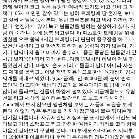
웨이에서 보았던 빙하보다 훨씬 웅장하고 멋있다. 쿵 소리와
함께 떨어진 크고 작은 유빙이 떠내려 오기도 하고 신비 그 자
체다. 65세 미만만 갈수 있다는 빙하 트레킹에 딸 혼자만 보내
고 살짝 세월을 탓해본다. 우린 크루즈를 타고 빙하 가까이 가
본다. 언젠가 더 많이 녹고 볼품없을 빙하는 상상하기 싫다. 지
금 이 순간 내 눈에 듬뿍 담고싶다. 8) 피츠로이 트레킹을 위해
엘찰텐 으로 왕복 4시간 트레킹이라 단단히 중무장을 하고 나
섰건만 체력이 고갈 한건지 다리가 잘 움직여 지지 않는다. 거
기다 날씨마저 춥고 비까지 흩뿌리니 좋은 풍광은 볼틈없이 앞
사람 발자욱만 따라 가게 된다. 여행 17일차라 이날이 제일 힘
들었던거 같다. 바람에 손도 시리고 몰골이 말이 아니라 사진
도 제대로 못찍고... 이날 저녁 자유식으로 한식 육개장과 김치
찌개를 제대로 먹었다. 맛과 금액(1인 39,000원)에 눈이 번쩍
뜨인다. 9) 드디어 세상의 땅끝마을 우수아이아로 밤새 눈이
많이와 둘러보는 산들이 하얗게 덮혀있다. 비글해협으로 유람
선을 타고 세상의 끝이라는 빨간등대도 보고 바다사자랑
Zoom해서 보지 않으면 펭귄처럼 보이는 새들의 낙원을 보게
된다. 이렇게 많은 무리들을 가까이 접근해서 볼수 있다는게
신기할 다름이다. 자유시간엔 세상의 끝 표지판에서 사진도 찍
어보고 기념 스탬프도 찍고 안전한 여행자의 거리를 딸과 함께
마음껏 걸어보며 구경해 본다.. 10) 부에노스아이레스 시티투
어 1940년대 아르헨티나 후안 페론 대통령 영부인이었던 배우