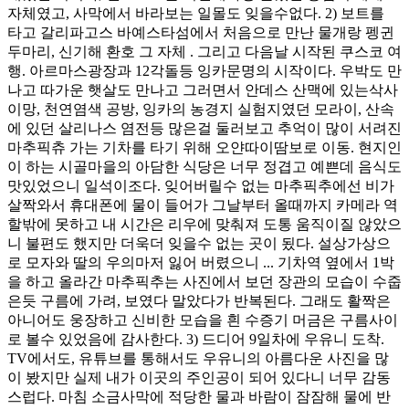
자체였고, 사막에서 바라보는 일몰도 잊을수없다. 2) 보트를
타고 갈리파고스 바예스타섬에서 처음으로 만난 물개랑 펭귄
두마리, 신기해 환호 그 자체 . 그리고 다음날 시작된 쿠스코 여
행. 아르마스광장과 12각돌등 잉카문명의 시작이다. 우박도 만
나고 따가운 햇살도 만나고 그러면서 안데스 산맥에 있는삭사
이망, 천연염색 공방, 잉카의 농경지 실험지였던 모라이, 산속
에 있던 살리나스 염전등 많은걸 둘러보고 추억이 많이 서려진
마추픽츄 가는 기차를 타기 위해 오얀따이땀보로 이동. 현지인
이 하는 시골마을의 아담한 식당은 너무 정겹고 예쁜데 음식도
맛있었으니 일석이조다. 잊어버릴수 없는 마추픽추에선 비가
살짝와서 휴대폰에 물이 들어가 그날부터 올때까지 카메라 역
할밖에 못하고 내 시간은 리우에 맞춰져 도통 움직이질 않았으
니 불편도 했지만 더욱더 잊을수 없는 곳이 됬다. 설상가상으
로 모자와 딸의 우의마저 잃어 버렸으니 ... 기차역 옆에서 1박
을 하고 올라간 마추픽추는 사진에서 보던 장관의 모습이 수줍
은듯 구름에 가려, 보였다 말았다가 반복된다. 그래도 활짝은
아니어도 웅장하고 신비한 모습을 흰 수증기 머금은 구름사이
로 볼수 있었음에 감사한다. 3) 드디어 9일차에 우유니 도착.
TV에서도, 유튜브를 통해서도 우유니의 아름다운 사진을 많
이 봤지만 실제 내가 이곳의 주인공이 되어 있다니 너무 감동
스럽다. 마침 소금사막에 적당한 물과 바람이 잠잠해 물에 반