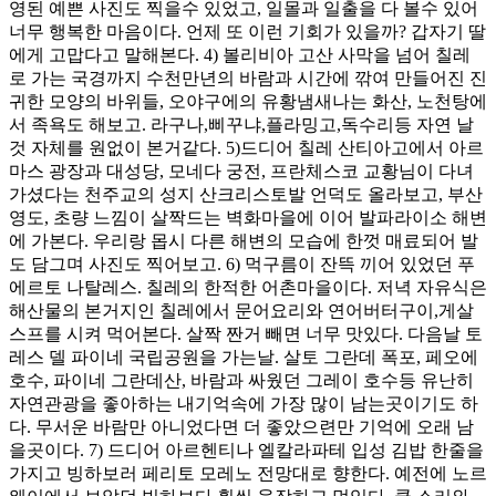
영된 예쁜 사진도 찍을수 있었고, 일몰과 일출을 다 볼수 있어
너무 행복한 마음이다. 언제 또 이런 기회가 있을까? 갑자기 딸
에게 고맙다고 말해본다. 4) 볼리비아 고산 사막을 넘어 칠레
로 가는 국경까지 수천만년의 바람과 시간에 깎여 만들어진 진
귀한 모양의 바위들, 오야구에의 유황냄새나는 화산, 노천탕에
서 족욕도 해보고. 라구나,삐꾸냐,플라밍고,독수리등 자연 날
것 자체를 원없이 본거같다. 5)드디어 칠레 산티아고에서 아르
마스 광장과 대성당, 모네다 궁전, 프란체스코 교황님이 다녀
가셨다는 천주교의 성지 산크리스토발 언덕도 올라보고, 부산
영도, 초량 느낌이 살짝드는 벽화마을에 이어 발파라이소 해변
에 가본다. 우리랑 몹시 다른 해변의 모습에 한껏 매료되어 발
도 담그며 사진도 찍어보고. 6) 먹구름이 잔뜩 끼어 있었던 푸
에르토 나탈레스. 칠레의 한적한 어촌마을이다. 저녁 자유식은
해산물의 본거지인 칠레에서 문어요리와 연어버터구이,게살
스프를 시켜 먹어본다. 살짝 짠거 빼면 너무 맛있다. 다음날 토
레스 델 파이네 국립공원을 가는날. 살토 그란데 폭포, 페오에
호수, 파이네 그란데산, 바람과 싸웠던 그레이 호수등 유난히
자연관광을 좋아하는 내기억속에 가장 많이 남는곳이기도 하
다. 무서운 바람만 아니었다면 더 좋았으련만 기억에 오래 남
을곳이다. 7) 드디어 아르헨티나 엘칼라파테 입성 김밥 한줄을
가지고 빙하보러 페리토 모레노 전망대로 향한다. 예전에 노르