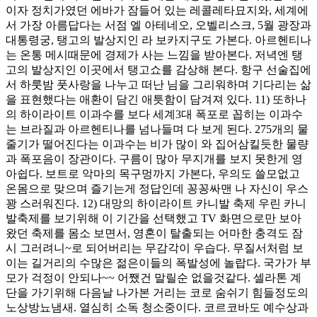
이자 정치가였던 에바가 잠들어 있는 레콜레타묘지와, 세계에
서 가장 아름답다는 서점 엘 아테네오, 오벨리스크, 5월 광장과
대통령궁, 탱고의 발상지인 라 보카지구도 가본다. 아르헨티나
는 온통 메시때문에 경제가 사는 느낌을 받아본다. 저녁엔 탱
고의 발상지인 이곳에서 탱고쇼를 감상해 본다. 항구 선술집에
서 하룻밤 풋사랑을 나누고 떠난 님을 그리워하며 기다리는 삶
을 표현했다는 애환이 담긴 애틋함이 담겨져 있다. 11) 또하나
의 하이라이트 이과수를 보다 세계3대 폭포로 꼽히는 이과수
는 브라질과 아르헨티나를 넘나들며 다 보게 된다. 275개의 물
줄기가 떨어진다는 이과수는 비가 많이 와 집어삼킬듯한 물량
과 폭포음이 장관이다. 구름이 많아 무지개를 보지 못한게 영
아쉽다. 보트로 악마의 목구멍까지 가본다, 우의도 쓸모없고
온몸으로 맞으며 즐기는게 정답인데 꽁꽁싸맨 나 자신이 우스
꽝 스러워진다. 12) 대망의 하이라이트 카니발 축제 우린 카니
발축제를 보기위해 이 기간을 선택했고 TV 화면으로만 보아
왔던 축제를 몸소 보면서, 영혼이 탈출되는 어마한 충격도 잠
시 그러려니~로 되어버리는 무감각이 우습다. 무질서처럼 보
이는 길거리의 수많은 젊은이들의 폭발성에 놀랍다. 국가가 부
모가 걱정이 안되나~~ 어쨌건 말릴순 없을것같다. 셀라톤 계
단을 가기위해 다음날 나가본 거리는 코로 숨쉬기 힘들정도의
노상방뇨냄새. 열심히 소독 청소중이다. 코르코바도 예수상과