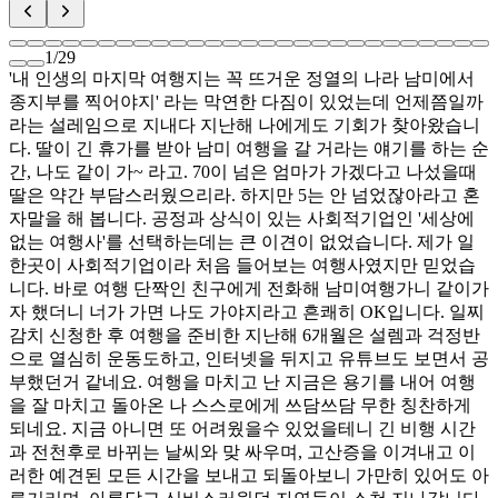
1
/
29
'내 인생의 마지막 여행지는 꼭 뜨거운 정열의 나라 남미에서
종지부를 찍어야지' 라는 막연한 다짐이 있었는데 언제쯤일까
라는 설레임으로 지내다 지난해 나에게도 기회가 찾아왔습니
다. 딸이 긴 휴가를 받아 남미 여행을 갈 거라는 얘기를 하는 순
간, 나도 같이 가~ 라고. 70이 넘은 엄마가 가겠다고 나섰을때
딸은 약간 부담스러웠으리라. 하지만 5는 안 넘었잖아라고 혼
자말을 해 봅니다. 공정과 상식이 있는 사회적기업인 '세상에
없는 여행사'를 선택하는데는 큰 이견이 없었습니다. 제가 일
한곳이 사회적기업이라 처음 들어보는 여행사였지만 믿었습
니다. 바로 여행 단짝인 친구에게 전화해 남미여행가니 같이가
자 했더니 너가 가면 나도 가야지라고 흔쾌히 OK입니다. 일찌
감치 신청한 후 여행을 준비한 지난해 6개월은 설렘과 걱정반
으로 열심히 운동도하고, 인터넷을 뒤지고 유튜브도 보면서 공
부했던거 같네요. 여행을 마치고 난 지금은 용기를 내어 여행
을 잘 마치고 돌아온 나 스스로에게 쓰담쓰담 무한 칭찬하게
되네요. 지금 아니면 또 어려웠을수 있었을테니 긴 비행 시간
과 전천후로 바뀌는 날씨와 맞 싸우며, 고산증을 이겨내고 이
러한 예견된 모든 시간을 보내고 되돌아보니 가만히 있어도 아