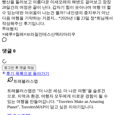
빵산을 둘러보고 아름다운 미세모래의 해변도 걸어보고 장장
28일간의 여정은 끝이 난다. 갑자기 힘이 솟아나며 여행 더 할
수 있는데란 아쉬움이 나는건 뭘까? 내인생의 종지부가 아닌
다음 여행을 기약하는 거겠지... *2026년 1월 23일 정*희님께서
작성해주신 후기입니다.
여행지
페루
칠레
브라질
안데스산맥
리마
리우
댓글
0
로그인 후 댓글 작성
후기 목록으로 돌아가기
트래블러스맵
트래블러스맵은 "더 나은 세상, 더 나은 여행"을 슬로건
으로. 지역과 환경, 여행자 모두에게 이로운 경험이 될 수
있는 여행을 만들어갑니다. “Travelers Make an Amazing
Planet”, TravelersMAP이 담고 싶은 이야기입니다.