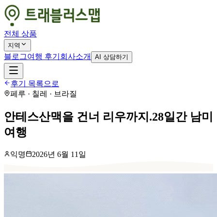
전체 상품
지역
블로그
여행 후기
회사소개
AI 상담하기
후기 목록으로
페루 · 칠레 · 브라질
안테스산맥을 건너 리우까지.28일간 남미
여행
익명
2026년 6월 11일