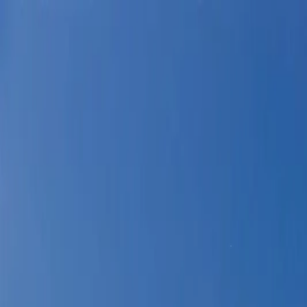
전체 상품
지역
블로그
여행 후기
회사소개
AI 상담하기
→
이로비
→
보셀리
→
렝게티
→
지바르
→
토리아폭포
→
써스플라이
이프타운