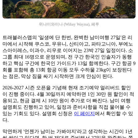
위냐이와이나 (Wiñay Wayna), 페루
트래블러스맵의 '일생에 단 한번, 완벽한 남미여행 27일'은 리
마에서 시작해 쿠스코, 우유니, 산티아고, 파타고니아, 부에노
스아이레스, 이과수, 리우로 이어지는 23박 27일 일정이다. 소
그룹 최대 16명으로 운영되며, 전 구간 한국인 인솔자가 동행
하고 핵심 구간에 한국인 가이드가 13일 함께한다. 구간 항공 9
회를 포함해 총 13회 항공 이동 모두 수하물 23kg이 보장된다
는 점은, 막상 짐을 싸기 시작하면 크게 안심이 된다.
2026-2027 시즌 오픈을 기념해 현재 조기예약 얼리버드 할인
이 진행 중이다. 4월 30일까지 예약하면 1인 30만 원 할인이 적
용되고, 현금 결제 시 10만 원이 추가로 더 빠진다. 남미 여행
설명회도 진행하고 있어, 일정과 준비사항을 직접 물어볼 수
있는 기회도 있다. 설명회 신청은
이 페이지
에서 확인할 수 있
다.
막연하게 '언젠가 남미는 가봐야지'라고 생각하는 시간이 1년
씩 쌓이고 있다면, 한 번 제대로 준비해서 27일을 완주하는 쪽