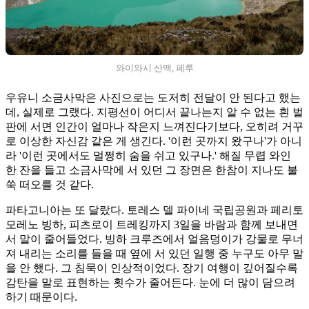
와이와시 산맥, 페루
우유니 소금사막은 사진으로는 도저히 전달이 안 된다고 했는
데, 실제로 그랬다. 지평선이 어디서 끝나는지 알 수 없는 흰 벌
판에 서면 인간이 얼마나 작은지 느껴진다기보다, 오히려 거꾸
로 이상한 자신감 같은 게 생긴다. '이런 곳까지 왔구나'가 아니
라 '이런 곳에서도 멀쩡히 숨을 쉬고 있구나.' 해질 무렵 와인
한 잔을 들고 소금사막에 서 있던 그 장면은 한참이 지나도 불
쑥 떠오를 것 같다.
파타고니아는 또 달랐다. 토레스 델 파이네 국립공원과 페리토
모레노 빙하, 피츠로이 트레킹까지 3일을 바람과 함께 보내면
서 말이 줄어들었다. 빙하 크루즈에서 얼음덩이가 강물로 무너
져 내리는 소리를 들을 때 옆에 서 있던 일행 중 누구도 아무 말
을 안 했다. 그 침묵이 인상적이었다. 장기 여행이 깊어질수록
감탄을 말로 표현하는 횟수가 줄어든다. 눈에 더 많이 담으려
하기 때문이다.