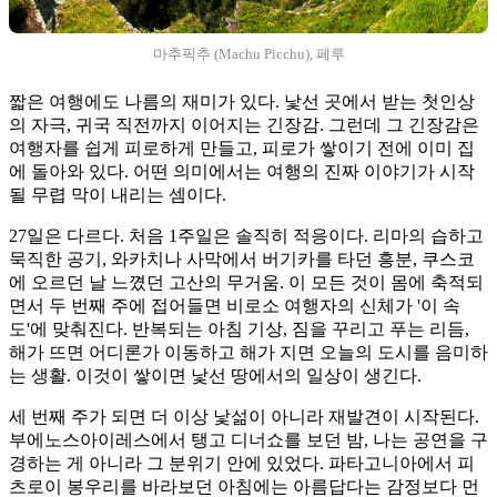
마추픽추 (Machu Picchu), 페루
짧은 여행에도 나름의 재미가 있다. 낯선 곳에서 받는 첫인상
의 자극, 귀국 직전까지 이어지는 긴장감. 그런데 그 긴장감은
여행자를 쉽게 피로하게 만들고, 피로가 쌓이기 전에 이미 집
에 돌아와 있다. 어떤 의미에서는 여행의 진짜 이야기가 시작
될 무렵 막이 내리는 셈이다.
27일은 다르다. 처음 1주일은 솔직히 적응이다. 리마의 습하고
묵직한 공기, 와카치나 사막에서 버기카를 타던 흥분, 쿠스코
에 오르던 날 느꼈던 고산의 무거움. 이 모든 것이 몸에 축적되
면서 두 번째 주에 접어들면 비로소 여행자의 신체가 '이 속
도'에 맞춰진다. 반복되는 아침 기상, 짐을 꾸리고 푸는 리듬,
해가 뜨면 어디론가 이동하고 해가 지면 오늘의 도시를 음미하
는 생활. 이것이 쌓이면 낯선 땅에서의 일상이 생긴다.
세 번째 주가 되면 더 이상 낯섦이 아니라 재발견이 시작된다.
부에노스아이레스에서 탱고 디너쇼를 보던 밤, 나는 공연을 구
경하는 게 아니라 그 분위기 안에 있었다. 파타고니아에서 피
츠로이 봉우리를 바라보던 아침에는 아름답다는 감정보다 먼