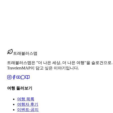
review
남미 27일 완주 후기 — 돌아오는 비행기 안에서 쓴 
남미 27일 완주 후기. 귀국 비행기 안에서 돌아본 27일의 감
2026년 6월 21일
1
분 읽기
#
남미 27일 완주 후기
#
장기 여행 감각 변화
#
남미 여행 마무리
트래블러스맵
트래블러스맵은 "더 나은 세상, 더 나은 여행"을 슬로건으로. 지역과 
TravelersMAP이 담고 싶은 이야기입니다.
여행 둘러보기
여행 목록
여행자 후기
이벤트·공지