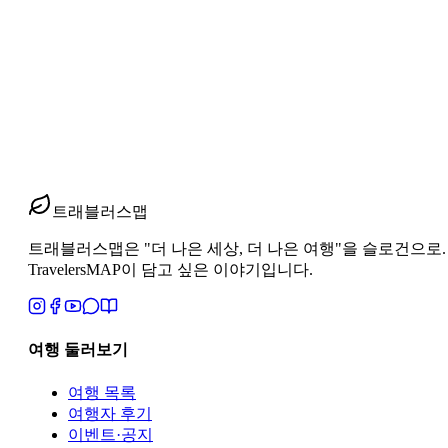
review
남미 27일 완주 후기 — 돌아오는 비행기 안에서 쓴 
남미 27일 완주 후기. 귀국 비행기 안에서 돌아본 27일의 감
2026년 6월 21일
1
분 읽기
#
남미 27일 완주 후기
#
장기 여행 감각 변화
#
남미 여행 마무리
트래블러스맵
트래블러스맵은 "더 나은 세상, 더 나은 여행"을 슬로건으로. 지역과 
TravelersMAP이 담고 싶은 이야기입니다.
여행 둘러보기
여행 목록
여행자 후기
이벤트·공지