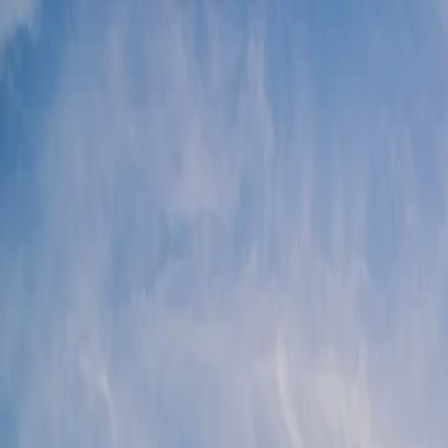
전체 상품
지역
블로그
여행 후기
회사소개
AI 상담하기
→
라노
→
네치아
→
로미티
→
렌체
→
사
→
카
→
마
티칸 시국