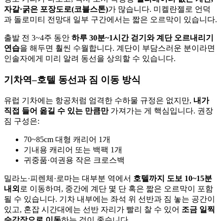
자갈·굵은 포장도로(코블스톤)
가 많습니다. 미켈란젤로 언덕
과 돌로미티 전망대 일부 구간에서는 짧은 오르막이 있습니다.
출발 전 3~4주 동안
하루 30분~1시간 걷기와 계단 오르내리기
연습
을 해두면 훨씬 수월합니다. 계단이 부담스러운 분이라면
인솔자에게 미리 알려 동선을 상의할 수 있습니다.
기차역–호텔 동선과 짐 이동 방식
유럽 기차에는 항공처럼 엄격한 수하물 규정은 없지만,
내가
직접 들어 옮길 수 있는 만큼만
가져가는 게 핵심입니다. 권장
짐 구성은:
70~85cm 대형 캐리어 1개
기내용 캐리어 또는 백팩 1개
귀중품·여권용 작은 크로스백
밀라노·피렌체·로마는 대부분 역에서
호텔까지 도보 10~15분
내외
로 이동하며, 중간에 계단 몇 단 혹은 짧은 오르막이 포함
될 수 있습니다. 기차 내부에는 좌석 위 선반과 짐 놓는 공간이
있고, 혼잡 시간대에는 선반 자리가 빨리 찰 수 있어
조금 일찍
승강장으로 이동
하는 것이 좋습니다.