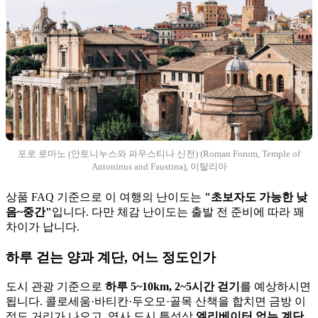
포로 로마노 (안토니누스와 파우스티나 신전) (Roman Forum, Temple of
Antoninus and Faustina), 이탈리아
상품 FAQ 기준으로 이 여행의 난이도는
"초보자도 가능한 낮
음~중간"
입니다. 다만 체감 난이도는 출발 전 준비에 따라 꽤
차이가 납니다.
하루 걷는 양과 계단, 어느 정도인가
도시 관광 기준으로
하루 5~10km, 2~5시간 걷기
를 예상하시면
됩니다. 콜로세움·바티칸·두오모·골목 산책을 합치면 금방 이
정도 거리가 나오고, 역사 도시 특성상
엘리베이터 없는 계단,