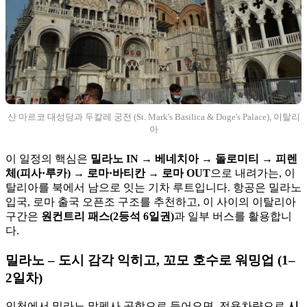
산 마르코 대성당과 두칼레 궁전 (St. Mark's Basilica & Doge's Palace), 이탈리
아
이 일정의 핵심은
밀라노 IN → 베네치아 → 돌로미티 → 피렌
체(피사·루카) → 로마·바티칸 → 로마 OUT
으로 내려가는, 이
탈리아를 북에서 남으로 잇는 기차 루트입니다. 항공은 밀라노
입국, 로마 출국 오픈조 구조를 추천하고, 이 사이의 이탈리아
구간은
원컨트리 패스(2등석 6일권)
과 일부 버스를 활용합니
다.
밀라노 – 도시 감각 익히고, 꼬모 호수로 워밍업 (1–
2일차)
인천에서 밀라노 말펜사 공항으로 들어오면, 전용차량으로
시