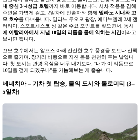
내 중심 3~4성급 호텔
까지 바로 이동합니다. 시차 적응을 겸해
주변을 가볍게 걷고, 2일차에 인솔자와 함께
밀라노 시내와 꼬
모 호수
를 다녀옵니다. 밀라노 두오모 광장, 에마누엘레 2세 갤
러리아, 스포르체스코 성 같은 주요 포인트를 짚으면서, 동시
에
이탈리아에서 지낼 10일의 리듬을 몸에 익히는 시간
이라고
보시면 됩니다.
꼬모 호수에서는 알프스 아래 잔잔한 호수 풍경을 보트나 산책
으로 즐기며, 장거리 비행으로 지친 몸을 천천히 푸는 날입니
다. 첫 도시는 관광 욕심을 너무 내기보다, "내가 이 리듬으로
10일을 걷게 되겠구나"를 가늠해보는 게 좋습니다.
베네치아 – 기차 첫 탑승, 물의 도시와 돌로미티 (3–
5일차)