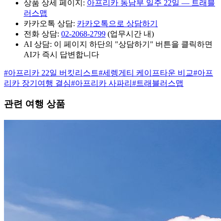
상품 상세 페이지:
아프리카 동남부 일주 22일 — 트래블
러스맵
카카오톡 상담:
카카오톡으로 상담하기
전화 상담:
02-2068-2799
(업무시간 내)
AI 상담: 이 페이지 하단의 "상담하기" 버튼을 클릭하면
AI가 즉시 답변합니다
#
아프리카 22일 버킷리스트
#
세렝게티 케이프타운 비교
#
아프
리카 장기여행 결심
#
아프리카 사파리
#
트래블러스맵
관련 여행 상품