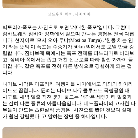
샌드위치 하버, 나미비아
빅토리아폭포는 사진으로 보면 '거대한 폭포'입니다. 그런데
짐바브웨와 잠비아 양측에서 걸으며 만나는 경험은 전혀 다릅
니다. 현지어로 '모시 오아 투냐(Mosi-oa-Tunya)', '천둥 치는 연
기'라는 뜻의 이 폭포는 수증기가 50km 밖에서도 보일 만큼 강
렬합니다. 짐바브웨 쪽에서는 폭포 전체를 파노라마로 바라보
고, 잠비아 쪽에서는 좁고 거친 접근로를 따라 훨씬 가까이 들
어갑니다. 같은 폭포를 전혀 다른 방식으로 경험하게 되는 겁
니다.
나미브 사막은 아프리카 여행자들 사이에서도 의외의 하이라
이트로 꼽힙니다. 듄45는 나미브-나우클루프트 국립공원 내
사구로, 새벽 일출 직전 붉게 물드는 색감은 세렝게티 일출과
는 전혀 다른 종류의 아름다움입니다. 데드플라이의 고사한 나
무들이 만드는 초현실적 풍경은 "사진으로 봤던 것보다 실제
가 훨씬 강렬했다"고 말하는 장면 중 하나입니다.