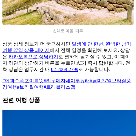
친체로 마을, 페루
상품 상세 정보가 더 궁금하시면
일생에 단 한번, 완벽한 남미
여행 27일 상품 페이지
에서 전체 일정을 확인해 보세요. 상담
은
카카오톡으로 상담하기
로 편하게 남기실 수 있고, 이 페이
지 하단의 상담하기 버튼을 누르면 AI가 즉시 답변합니다. 전
화 상담은 업무시간 내
02-2068-2799
로 가능합니다.
#
이과수폭포이름뜻
#
리우데자네이루유래
#
남미27일브라질풍
경여행
#
브라질여행
#
트래블러스맵
관련 여행 상품