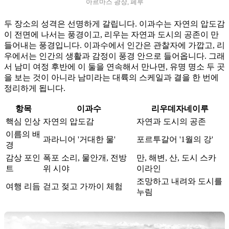
아르마스 광장, 페루
두 장소의 성격은 선명하게 갈립니다. 이과수는 자연의 압도감
이 전면에 나서는 풍경이고, 리우는 자연과 도시의 공존이 만
들어내는 풍경입니다. 이과수에서 인간은 관찰자에 가깝고, 리
우에서는 인간의 생활과 감정이 풍경 안으로 들어옵니다. 그래
서 남미 여정 후반에 이 둘을 연속해서 만나면, 유명 명소 두 곳
을 보는 것이 아니라 남미라는 대륙의 스케일과 결을 한 번에
정리하게 됩니다.
항목
이과수
리우데자네이루
핵심 인상
자연의 압도감
자연과 도시의 공존
이름의 배
과라니어 '거대한 물'
포르투갈어 '1월의 강'
경
감상 포인
폭포 소리, 물안개, 전방
만, 해변, 산, 도시 스카
트
위 시야
이라인
조망하고 내려와 도시를
여행 리듬
걷고 젖고 가까이 체험
누림