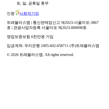
토, 일, 공휴일
휴무
인증
사회적기업
트래블러스맵
| 통신판매업신고 제2023-서울마포-3867
호
| 관광사업자등록 서울마포 제2023-000098호
영업보증보험 6천만원 가입
입금계좌:
우리은행
1005-602-658711
(주)트래블러스맵
©
2026
트래블러스맵
. All rights reserved.