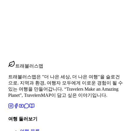
런던·파리·스위스·이탈리아·바티칸까지 13박 15일 서유럽 기
차여행 루트를 한 번에 정리했습니다. 도시별 추천 연박일수,
유로스타·TGV 등 주요 구간 이동시간, 유레일 패스 활용법과
예산 포인트까지 이 글 하나로 기차 중심 서유럽 일주 동선을
잡아 보세요.
2026년 3월 25일
1
분 읽기
#
서유럽 기차여행
#
유럽 자유기차여행
#
13박15일 루트
트래블러스맵
트래블러스맵은 "더 나은 세상, 더 나은 여행"을 슬로건
으로. 지역과 환경, 여행자 모두에게 이로운 경험이 될 수
있는 여행을 만들어갑니다. “Travelers Make an Amazing
Planet”, TravelersMAP이 담고 싶은 이야기입니다.
여행 둘러보기