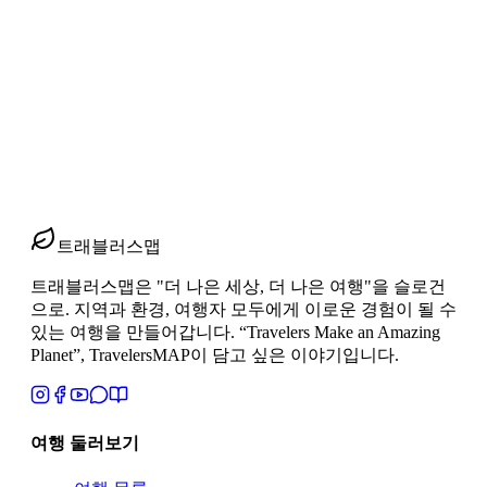
토드라 협곡 다데스 협곡, 초심자 감탄 포인트
토드라 협곡 다데스 협곡은 같은 협곡이어도 감탄 포인트가 다
릅니다. 절벽의 높이감, 도로 풍경, 사막으로 이어지는 동선까
지 초심자 눈높이로 정리한 모로코 협곡 여행 가이드입니다.
2026년 6월 2일
1
분 읽기
#
토드라협곡다데스협곡
#
모로코협곡여행
#
모로코12일자연풍
경
트래블러스맵
트래블러스맵은 "더 나은 세상, 더 나은 여행"을 슬로건
으로. 지역과 환경, 여행자 모두에게 이로운 경험이 될 수
있는 여행을 만들어갑니다. “Travelers Make an Amazing
Planet”, TravelersMAP이 담고 싶은 이야기입니다.
여행 둘러보기