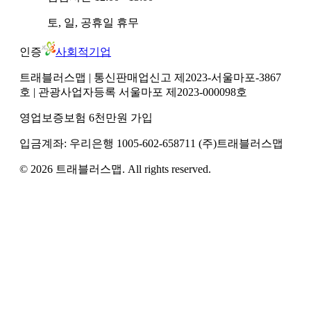
토, 일, 공휴일
휴무
인증
사회적기업
트래블러스맵
| 통신판매업신고 제2023-서울마포-3867
호
| 관광사업자등록 서울마포 제2023-000098호
영업보증보험 6천만원 가입
입금계좌:
우리은행
1005-602-658711
(주)트래블러스맵
©
2026
트래블러스맵
. All rights reserved.