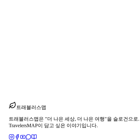
tips
스위스 트레킹 코스 추천, 하이라이트 3트레일
스위스 트레킹 코스 추천이 필요하다면 리기·융프라우·체르마트 
2026년 4월 24일
1
분 읽기
#
스위스트레킹코스추천
#
리기융프라우체르마트트레일
#
스위스
트래블러스맵
트래블러스맵은 "더 나은 세상, 더 나은 여행"을 슬로건으로. 지역과 
TravelersMAP이 담고 싶은 이야기입니다.