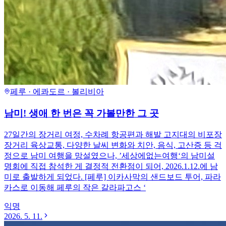
페루 · 에콰도르 · 볼리비아
남미! 생애 한 번은 꼭 가볼만한 그 곳
27일간의 장거리 여정, 수차례 항공편과 해발 고지대의 비포장
장거리 육상교통, 다양한 날씨 변화와 치안, 음식, 고산증 등 걱
정으로 남미 여행을 망설였으나, ’세상에없는여행‘의 남미설
명회에 직접 참석한 게 결정적 전환점이 되어, 2026.1.12.에 남
미로 출발하게 되었다. [페루] 이카사막의 샌드보드 투어, 파라
카스로 이동해 페루의 작은 갈라파고스 ‘
익명
2026. 5. 11.