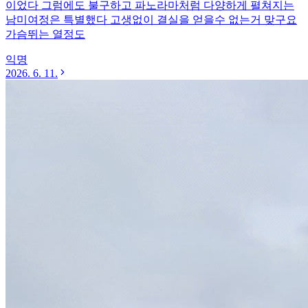
이었다 그럼에도 불구하고 파노라마처럼 다양하게 펼쳐지는
남미여정은 특별했다 고생없이 결실을 얻을수 없는거 맞구요
가슴뛰는 열정도
익명
2026. 6. 11.