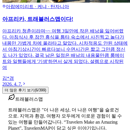
아랍에미리트 · 케냐 · 탄자니아
아프리카, 트래블러스맵이다!
아프리카 청춘이라며~~ 여행 3일만에 작은 배낭을 잃어버렸
다. 아침식사 후 잠깐 휴식을 틈타 숙소에서 사진찍고 놀다가
내몸만 가볍게 차에 올라타고 말았다. 시차적응도 안된 상태에
서 아침기상시간이 빠르다보니 수면시간은 짧고 그만큼 정신
도 나가 있었다. 결국 남은 일정은 배낭의 내용물만큼 룸메이
트와 일행들에게 '기생'하면서 살게 되었다. 설렘으로 시작된
여
김*경
2026. 4. 7.
더 많은 후기 보기
(
6
/
399
)
트래블러스맵
트래블러스맵은 "더 나은 세상, 더 나은 여행"을 슬로건
으로. 지역과 환경, 여행자 모두에게 이로운 경험이 될 수
있는 여행을 만들어갑니다. “Travelers Make an Amazing
Planet”, TravelersMAP이 담고 싶은 이야기입니다.