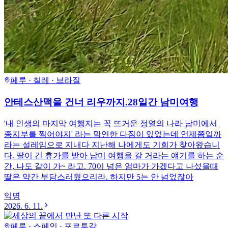
페루 · 칠레 · 브라질
안테스산맥을 건너 리우까지.28일간 남미여행
'내 인생의 마지막 여행지는 꼭 뜨거운 정열의 나라 남미에서
종지부를 찍어야지' 라는 막연한 다짐이 있었는데 언제쯤일까
라는 설레임으로 지내다 지난해 나에게도 기회가 찾아왔습니
다. 딸이 긴 휴가를 받아 남미 여행을 갈 거라는 얘기를 하는 순
간, 나도 같이 가~ 라고. 70이 넘은 엄마가 가겠다고 나섰을때
딸은 약간 부담스러웠으리라. 하지만 5는 안 넘었잖아
익명
2026. 6. 11.
페루 · 스페인 · 포르투갈