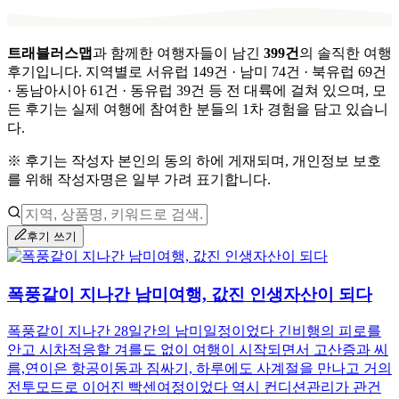
트래블러스맵
과 함께한 여행자들이 남긴
399
건
의 솔직한 여행
후기입니다.
지역별로
서유럽 149건 · 남미 74건 · 북유럽 69건
· 동남아시아 61건 · 동유럽 39건
등 전 대륙에 걸쳐 있으며,
모
든 후기는 실제 여행에 참여한 분들의 1차 경험을 담고 있습니
다.
※ 후기는 작성자 본인의 동의 하에 게재되며, 개인정보 보호
를 위해 작성자명은 일부 가려 표기합니다.
후기 쓰기
폭풍같이 지나간 남미여행, 값진 인생자산이 되다
폭풍같이 지나간 28일간의 남미일정이었다 긴비행의 피로를
안고 시차적응할 겨를도 없이 여행이 시작되면서 고산증과 씨
름,연이은 항공이동과 짐싸기, 하루에도 사계절을 만나고 거의
전투모드로 이어진 빡센여정이었다 역시 컨디션관리가 관건