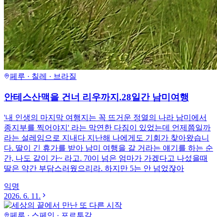
페루 · 칠레 · 브라질
안테스산맥을 건너 리우까지.28일간 남미여행
'내 인생의 마지막 여행지는 꼭 뜨거운 정열의 나라 남미에서
종지부를 찍어야지' 라는 막연한 다짐이 있었는데 언제쯤일까
라는 설레임으로 지내다 지난해 나에게도 기회가 찾아왔습니
다. 딸이 긴 휴가를 받아 남미 여행을 갈 거라는 얘기를 하는 순
간, 나도 같이 가~ 라고. 70이 넘은 엄마가 가겠다고 나섰을때
딸은 약간 부담스러웠으리라. 하지만 5는 안 넘었잖아
익명
2026. 6. 11.
페루 · 스페인 · 포르투갈