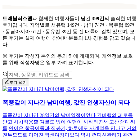
트래블러스맵
과 함께한 여행자들이 남긴
399
건
의 솔직한 여행
후기입니다.
지역별로
서유럽 149건 · 남미 74건 · 북유럽 69건
· 동남아시아 61건 · 동유럽 39건
등 전 대륙에 걸쳐 있으며,
모
든 후기는 실제 여행에 참여한 분들의 1차 경험을 담고 있습니
다.
※ 후기는 작성자 본인의 동의 하에 게재되며, 개인정보 보호
를 위해 작성자명은 일부 가려 표기합니다.
후기 쓰기
폭풍같이 지나간 남미여행, 값진 인생자산이 되다
폭풍같이 지나간 28일간의 남미일정이었다 긴비행의 피로를
안고 시차적응할 겨를도 없이 여행이 시작되면서 고산증과 씨
름,연이은 항공이동과 짐싸기, 하루에도 사계절을 만나고 거의
전투모드로 이어진 빡센여정이었다 역시 컨디션관리가 관건