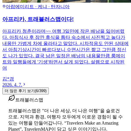
아랍에미리트 · 케냐 · 탄자니아
아프리카, 트래블러스맵이다!
아프리카 청춘이라며~~ 여행 3일만에 작은 배낭을 잃어버렸
다. 아침식사 후 잠깐 휴식을 틈타 숙소에서 사진찍고 놀다가
내몸만 가볍게 차에 올라타고 말았다. 시차적응도 안된 상태에
서 아침기상시간이 빠르다보니 수면시간은 짧고 그만큼 정신
도 나가 있었다. 결국 남은 일정은 배낭의 내용물만큼 룸메이
트와 일행들에게 '기생'하면서 살게 되었다. 설렘으로 시작된
여
김*경
2026. 4. 7.
더 많은 후기 보기
(
6
/
399
)
트래블러스맵
트래블러스맵은 "더 나은 세상, 더 나은 여행"을 슬로건
으로. 지역과 환경, 여행자 모두에게 이로운 경험이 될 수
있는 여행을 만들어갑니다. “Travelers Make an Amazing
Planet”, TravelersMAP이 담고 싶은 이야기입니다.