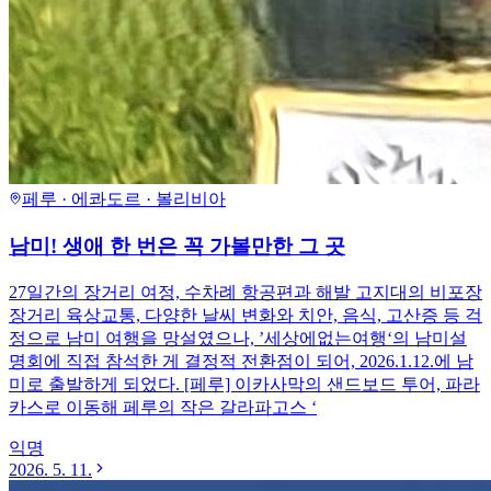
페루 · 에콰도르 · 볼리비아
남미! 생애 한 번은 꼭 가볼만한 그 곳
27일간의 장거리 여정, 수차례 항공편과 해발 고지대의 비포장
장거리 육상교통, 다양한 날씨 변화와 치안, 음식, 고산증 등 걱
정으로 남미 여행을 망설였으나, ’세상에없는여행‘의 남미설
명회에 직접 참석한 게 결정적 전환점이 되어, 2026.1.12.에 남
미로 출발하게 되었다. [페루] 이카사막의 샌드보드 투어, 파라
카스로 이동해 페루의 작은 갈라파고스 ‘
익명
2026. 5. 11.