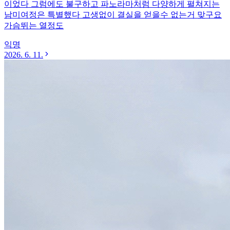
이었다 그럼에도 불구하고 파노라마처럼 다양하게 펼쳐지는
남미여정은 특별했다 고생없이 결실을 얻을수 없는거 맞구요
가슴뛰는 열정도
익명
2026. 6. 11.