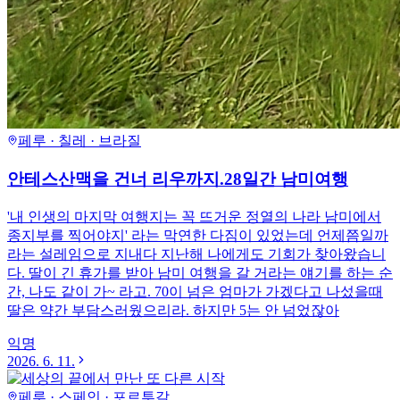
페루 · 칠레 · 브라질
안테스산맥을 건너 리우까지.28일간 남미여행
'내 인생의 마지막 여행지는 꼭 뜨거운 정열의 나라 남미에서
종지부를 찍어야지' 라는 막연한 다짐이 있었는데 언제쯤일까
라는 설레임으로 지내다 지난해 나에게도 기회가 찾아왔습니
다. 딸이 긴 휴가를 받아 남미 여행을 갈 거라는 얘기를 하는 순
간, 나도 같이 가~ 라고. 70이 넘은 엄마가 가겠다고 나섰을때
딸은 약간 부담스러웠으리라. 하지만 5는 안 넘었잖아
익명
2026. 6. 11.
페루 · 스페인 · 포르투갈