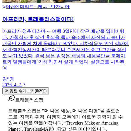
아랍에미리트 · 케냐 · 탄자니아
아프리카, 트래블러스맵이다!
아프리카 청춘이라며~~ 여행 3일만에 작은 배낭을 잃어버렸
다. 아침식사 후 잠깐 휴식을 틈타 숙소에서 사진찍고 놀다가
내몸만 가볍게 차에 올라타고 말았다. 시차적응도 안된 상태에
서 아침기상시간이 빠르다보니 수면시간은 짧고 그만큼 정신
도 나가 있었다. 결국 남은 일정은 배낭의 내용물만큼 룸메이
트와 일행들에게 '기생'하면서 살게 되었다. 설렘으로 시작된
여
김*경
2026. 4. 7.
더 많은 후기 보기
(
6
/
399
)
트래블러스맵
트래블러스맵은 "더 나은 세상, 더 나은 여행"을 슬로건
으로. 지역과 환경, 여행자 모두에게 이로운 경험이 될 수
있는 여행을 만들어갑니다. “Travelers Make an Amazing
Planet”, TravelersMAP이 담고 싶은 이야기입니다.