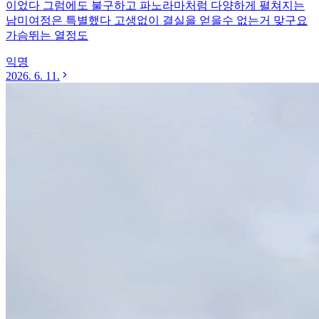
이었다 그럼에도 불구하고 파노라마처럼 다양하게 펼쳐지는
남미여정은 특별했다 고생없이 결실을 얻을수 없는거 맞구요
가슴뛰는 열정도
익명
2026. 6. 11.