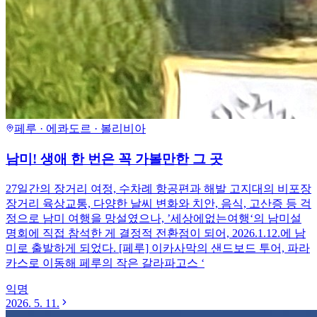
페루 · 에콰도르 · 볼리비아
남미! 생애 한 번은 꼭 가볼만한 그 곳
27일간의 장거리 여정, 수차례 항공편과 해발 고지대의 비포장
장거리 육상교통, 다양한 날씨 변화와 치안, 음식, 고산증 등 걱
정으로 남미 여행을 망설였으나, ’세상에없는여행‘의 남미설
명회에 직접 참석한 게 결정적 전환점이 되어, 2026.1.12.에 남
미로 출발하게 되었다. [페루] 이카사막의 샌드보드 투어, 파라
카스로 이동해 페루의 작은 갈라파고스 ‘
익명
2026. 5. 11.