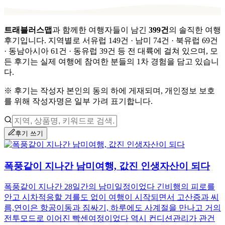
트래블러스맵
과 함께한 여행자들이 남긴
399
건
의 솔직한 여행
후기입니다.
지역별로
서유럽 149건 · 남미 74건 · 북유럽 69건
· 동남아시아 61건 · 동유럽 39건
등 전 대륙에 걸쳐 있으며,
모
든 후기는 실제 여행에 참여한 분들의 1차 경험을 담고 있습니
다.
※ 후기는 작성자 본인의 동의 하에 게재되며, 개인정보 보호
를 위해 작성자명은 일부 가려 표기합니다.
후기 쓰기
폭풍같이 지나간 남미여행, 값진 인생자산이 되다
폭풍같이 지나간 28일간의 남미일정이었다 긴비행의 피로를
안고 시차적응할 겨를도 없이 여행이 시작되면서 고산증과 씨
름,연이은 항공이동과 짐싸기, 하루에도 사계절을 만나고 거의
전투모드로 이어진 빡센여정이었다 역시 컨디션관리가 관건