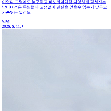
이었다 그럼에도 불구하고 파노라마처럼 다양하게 펼쳐지는
남미여정은 특별했다 고생없이 결실을 얻을수 없는거 맞구요
가슴뛰는 열정도
익명
2026. 6. 11.