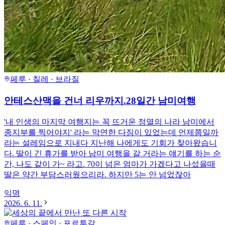
페루 · 칠레 · 브라질
안테스산맥을 건너 리우까지.28일간 남미여행
'내 인생의 마지막 여행지는 꼭 뜨거운 정열의 나라 남미에서
종지부를 찍어야지' 라는 막연한 다짐이 있었는데 언제쯤일까
라는 설레임으로 지내다 지난해 나에게도 기회가 찾아왔습니
다. 딸이 긴 휴가를 받아 남미 여행을 갈 거라는 얘기를 하는 순
간, 나도 같이 가~ 라고. 70이 넘은 엄마가 가겠다고 나섰을때
딸은 약간 부담스러웠으리라. 하지만 5는 안 넘었잖아
익명
2026. 6. 11.
페루 · 스페인 · 포르투갈