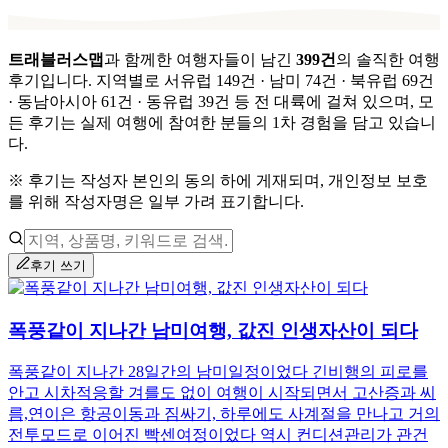
트래블러스맵
과 함께한 여행자들이 남긴
399
건
의 솔직한 여행
후기입니다.
지역별로
서유럽 149건 · 남미 74건 · 북유럽 69건
· 동남아시아 61건 · 동유럽 39건
등 전 대륙에 걸쳐 있으며,
모
든 후기는 실제 여행에 참여한 분들의 1차 경험을 담고 있습니
다.
※ 후기는 작성자 본인의 동의 하에 게재되며, 개인정보 보호
를 위해 작성자명은 일부 가려 표기합니다.
후기 쓰기
폭풍같이 지나간 남미여행, 값진 인생자산이 되다
폭풍같이 지나간 28일간의 남미일정이었다 긴비행의 피로를
안고 시차적응할 겨를도 없이 여행이 시작되면서 고산증과 씨
름,연이은 항공이동과 짐싸기, 하루에도 사계절을 만나고 거의
전투모드로 이어진 빡센여정이었다 역시 컨디션관리가 관건