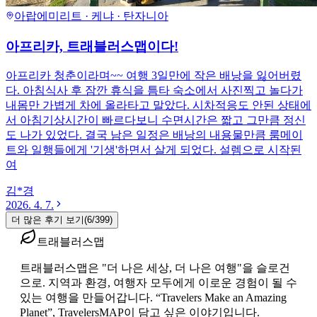
아랍에미리트 · 케냐 · 탄자니아
아프리카, 트래블러스맵이다!
아프리카 청춘이라며~~ 여행 3일만에 작은 배낭을 잃어버렸
다. 아침식사 후 잠깐 휴식을 틈타 숙소에서 사진찍고 놀다가
내몸만 가볍게 차에 올라타고 말았다. 시차적응도 안된 상태에
서 아침기상시간이 빠르다보니 수면시간은 짧고 그만큼 정신
도 나가 있었다. 결국 남은 일정은 배낭의 내용물만큼 룸메이
트와 일행들에게 '기생'하면서 살게 되었다. 설렘으로 시작된
여
김*경
2026. 4. 7.
더 많은 후기 보기
(
6
/
399
)
트래블러스맵
트래블러스맵은 "더 나은 세상, 더 나은 여행"을 슬로건
으로. 지역과 환경, 여행자 모두에게 이로운 경험이 될 수
있는 여행을 만들어갑니다. “Travelers Make an Amazing
Planet”, TravelersMAP이 담고 싶은 이야기입니다.