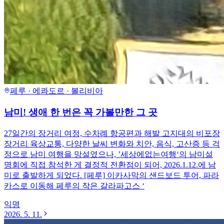
페루 · 에콰도르 · 볼리비아
남미! 생애 한 번은 꼭 가볼만한 그 곳
27일간의 장거리 여정, 수차례 항공편과 해발 고지대의 비포장
장거리 육상교통, 다양한 날씨 변화와 치안, 음식, 고산증 등 걱
정으로 남미 여행을 망설였으나, ’세상에없는여행‘의 남미설
명회에 직접 참석한 게 결정적 전환점이 되어, 2026.1.12.에 남
미로 출발하게 되었다. [페루] 이카사막의 샌드보드 투어, 파라
카스로 이동해 페루의 작은 갈라파고스 ‘
익명
2026. 5. 11.