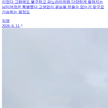
이었다 그럼에도 불구하고 파노라마처럼 다양하게 펼쳐지는
남미여정은 특별했다 고생없이 결실을 얻을수 없는거 맞구요
가슴뛰는 열정도
익명
2026. 6. 11.