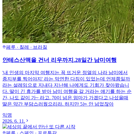
페루 · 칠레 · 브라질
안테스산맥을 건너 리우까지.28일간 남미여행
'내 인생의 마지막 여행지는 꼭 뜨거운 정열의 나라 남미에서
종지부를 찍어야지' 라는 막연한 다짐이 있었는데 언제쯤일까
라는 설레임으로 지내다 지난해 나에게도 기회가 찾아왔습니
다. 딸이 긴 휴가를 받아 남미 여행을 갈 거라는 얘기를 하는 순
간, 나도 같이 가~ 라고. 70이 넘은 엄마가 가겠다고 나섰을때
딸은 약간 부담스러웠으리라. 하지만 5는 안 넘었잖아
익명
2026. 6. 11.
페루 · 스페인 · 포르투갈