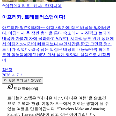
아랍에미리트 · 케냐 · 탄자니아
아프리카, 트래블러스맵이다!
아프리카 청춘이라며~~ 여행 3일만에 작은 배낭을 잃어버렸
다. 아침식사 후 잠깐 휴식을 틈타 숙소에서 사진찍고 놀다가
내몸만 가볍게 차에 올라타고 말았다. 시차적응도 안된 상태에
서 아침기상시간이 빠르다보니 수면시간은 짧고 그만큼 정신
도 나가 있었다. 결국 남은 일정은 배낭의 내용물만큼 룸메이
트와 일행들에게 '기생'하면서 살게 되었다. 설렘으로 시작된
여
김*경
2026. 4. 7.
더 많은 후기 보기
(
6
/
399
)
트래블러스맵
트래블러스맵은 "더 나은 세상, 더 나은 여행"을 슬로건
으로. 지역과 환경, 여행자 모두에게 이로운 경험이 될 수
있는 여행을 만들어갑니다. “Travelers Make an Amazing
Planet”, TravelersMAP이 담고 싶은 이야기입니다.