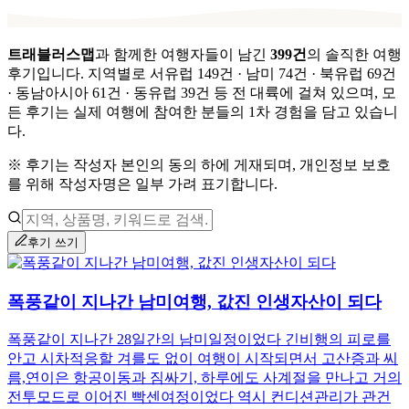
트래블러스맵
과 함께한 여행자들이 남긴
399
건
의 솔직한 여행
후기입니다.
지역별로
서유럽 149건 · 남미 74건 · 북유럽 69건
· 동남아시아 61건 · 동유럽 39건
등 전 대륙에 걸쳐 있으며,
모
든 후기는 실제 여행에 참여한 분들의 1차 경험을 담고 있습니
다.
※ 후기는 작성자 본인의 동의 하에 게재되며, 개인정보 보호
를 위해 작성자명은 일부 가려 표기합니다.
후기 쓰기
폭풍같이 지나간 남미여행, 값진 인생자산이 되다
폭풍같이 지나간 28일간의 남미일정이었다 긴비행의 피로를
안고 시차적응할 겨를도 없이 여행이 시작되면서 고산증과 씨
름,연이은 항공이동과 짐싸기, 하루에도 사계절을 만나고 거의
전투모드로 이어진 빡센여정이었다 역시 컨디션관리가 관건