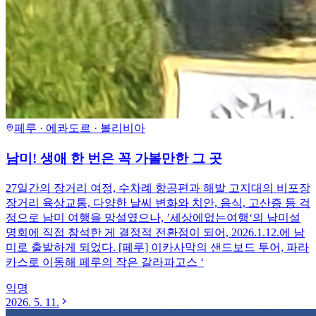
페루 · 에콰도르 · 볼리비아
남미! 생애 한 번은 꼭 가볼만한 그 곳
27일간의 장거리 여정, 수차례 항공편과 해발 고지대의 비포장
장거리 육상교통, 다양한 날씨 변화와 치안, 음식, 고산증 등 걱
정으로 남미 여행을 망설였으나, ’세상에없는여행‘의 남미설
명회에 직접 참석한 게 결정적 전환점이 되어, 2026.1.12.에 남
미로 출발하게 되었다. [페루] 이카사막의 샌드보드 투어, 파라
카스로 이동해 페루의 작은 갈라파고스 ‘
익명
2026. 5. 11.