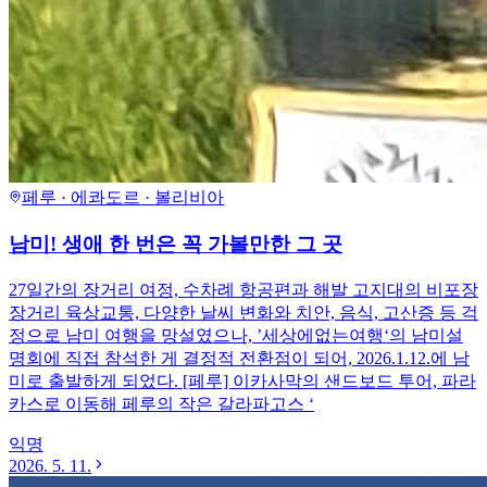
페루 · 에콰도르 · 볼리비아
남미! 생애 한 번은 꼭 가볼만한 그 곳
27일간의 장거리 여정, 수차례 항공편과 해발 고지대의 비포장
장거리 육상교통, 다양한 날씨 변화와 치안, 음식, 고산증 등 걱
정으로 남미 여행을 망설였으나, ’세상에없는여행‘의 남미설
명회에 직접 참석한 게 결정적 전환점이 되어, 2026.1.12.에 남
미로 출발하게 되었다. [페루] 이카사막의 샌드보드 투어, 파라
카스로 이동해 페루의 작은 갈라파고스 ‘
익명
2026. 5. 11.