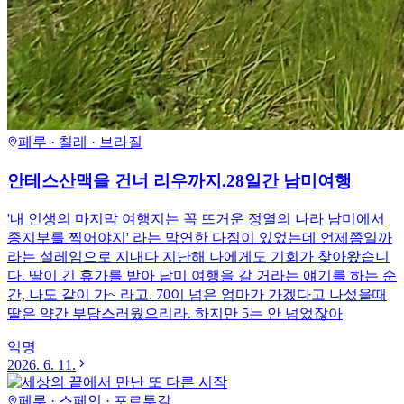
페루 · 칠레 · 브라질
안테스산맥을 건너 리우까지.28일간 남미여행
'내 인생의 마지막 여행지는 꼭 뜨거운 정열의 나라 남미에서
종지부를 찍어야지' 라는 막연한 다짐이 있었는데 언제쯤일까
라는 설레임으로 지내다 지난해 나에게도 기회가 찾아왔습니
다. 딸이 긴 휴가를 받아 남미 여행을 갈 거라는 얘기를 하는 순
간, 나도 같이 가~ 라고. 70이 넘은 엄마가 가겠다고 나섰을때
딸은 약간 부담스러웠으리라. 하지만 5는 안 넘었잖아
익명
2026. 6. 11.
페루 · 스페인 · 포르투갈