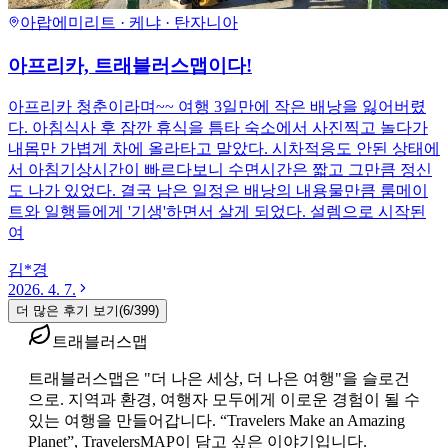
아랍에미리트 · 케냐 · 탄자니아
아프리카, 트래블러스맵이다!
아프리카 청춘이라며~~ 여행 3일만에 작은 배낭을 잃어버렸
다. 아침식사 후 잠깐 휴식을 틈타 숙소에서 사진찍고 놀다가
내몸만 가볍게 차에 올라타고 말았다. 시차적응도 안된 상태에
서 아침기상시간이 빠르다보니 수면시간은 짧고 그만큼 정신
도 나가 있었다. 결국 남은 일정은 배낭의 내용물만큼 룸메이
트와 일행들에게 '기생'하면서 살게 되었다. 설렘으로 시작된
여
김*경
2026. 4. 7.
더 많은 후기 보기
(
6
/
399
)
트래블러스맵
트래블러스맵은 "더 나은 세상, 더 나은 여행"을 슬로건
으로. 지역과 환경, 여행자 모두에게 이로운 경험이 될 수
있는 여행을 만들어갑니다. “Travelers Make an Amazing
Planet”, TravelersMAP이 담고 싶은 이야기입니다.