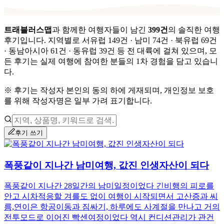
트래블러스맵
과 함께한 여행자들이 남긴
399
건
의 솔직한 여행
후기입니다.
지역별로
서유럽 149건 · 남미 74건 · 북유럽 69건
· 동남아시아 61건 · 동유럽 39건
등 전 대륙에 걸쳐 있으며,
모
든 후기는 실제 여행에 참여한 분들의 1차 경험을 담고 있습니
다.
※ 후기는 작성자 본인의 동의 하에 게재되며, 개인정보 보호
를 위해 작성자명은 일부 가려 표기합니다.
후기 쓰기
폭풍같이 지나간 남미여행, 값진 인생자산이 되다
폭풍같이 지나간 28일간의 남미일정이었다 긴비행의 피로를
안고 시차적응할 겨를도 없이 여행이 시작되면서 고산증과 씨
름,연이은 항공이동과 짐싸기, 하루에도 사계절을 만나고 거의
전투모드로 이어진 빡센여정이었다 역시 컨디션관리가 관건