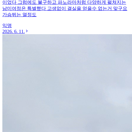
이었다 그럼에도 불구하고 파노라마처럼 다양하게 펼쳐지는
남미여정은 특별했다 고생없이 결실을 얻을수 없는거 맞구요
가슴뛰는 열정도
익명
2026. 6. 11.