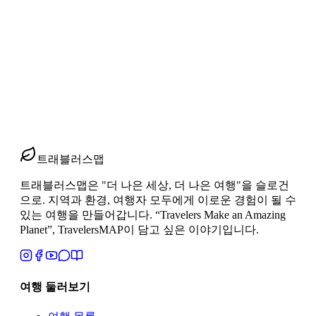
40·50대 여성끼리 떠나는 북유럽 9박12일, 치안·이동·체력·동
행 갈등이 걱정되시나요? 코펜하겐–피오르–스톡홀름–헬싱키
를 도는 실제 4개국 일정(트래블러스맵 상품)을 예로 친구/모
녀 버전 동선 조정법, 룸·짐·비용 정산 팁, 사전 합의 체크리스
트와 준비물·체력 관리 요령까지 한 번에 정리했습니다.
2026년 4월 2일
2
분 읽기
#
북유럽 여자 여행
#
동행 여행
#
9박12일 일정
트래블러스맵
트래블러스맵은 "더 나은 세상, 더 나은 여행"을 슬로건
으로. 지역과 환경, 여행자 모두에게 이로운 경험이 될 수
있는 여행을 만들어갑니다. “Travelers Make an Amazing
Planet”, TravelersMAP이 담고 싶은 이야기입니다.
여행 둘러보기