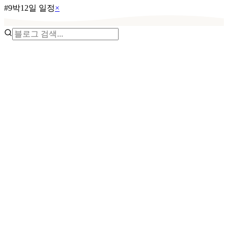
#
9박12일 일정
×