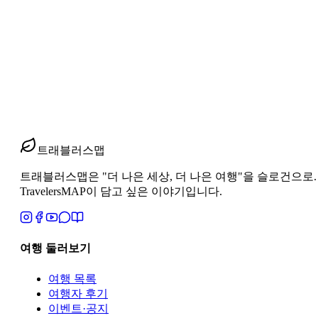
review
잔지바르 다음 빅토리아폭포가 강한 이유
잔지바르 다음에 빅토리아폭포를 보면 왜 더 강렬할까요? 아프
2026년 6월 2일
1
분 읽기
#
잔지바르 빅토리아폭포
#
아프리카 22일 동선
#
휴양과 대자연 
트래블러스맵
트래블러스맵은 "더 나은 세상, 더 나은 여행"을 슬로건으로. 지역과 
TravelersMAP이 담고 싶은 이야기입니다.
여행 둘러보기
여행 목록
여행자 후기
이벤트·공지