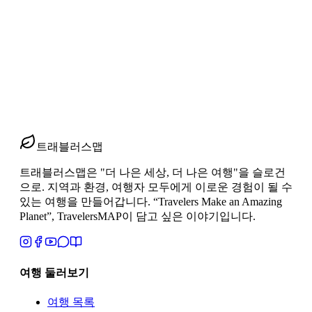
다페스트를 축으로 한 독일 동유럽 기차여행 13박 15일 루트에
서 ‘황금 삼각’이 왜 압축 하이라이트인지, 실제 기차 동선과
소도시 구조, 안심 자유여행 시스템까지 한 번에 짚어드립니
다.
2026년 4월 18일
1
분 읽기
#
독일 동유럽 기차여행
#
프라하 비엔나 부다페스트 루트
#
동유
럽 자유여행
트래블러스맵
트래블러스맵은 "더 나은 세상, 더 나은 여행"을 슬로건
으로. 지역과 환경, 여행자 모두에게 이로운 경험이 될 수
있는 여행을 만들어갑니다. “Travelers Make an Amazing
Planet”, TravelersMAP이 담고 싶은 이야기입니다.
여행 둘러보기
여행 목록