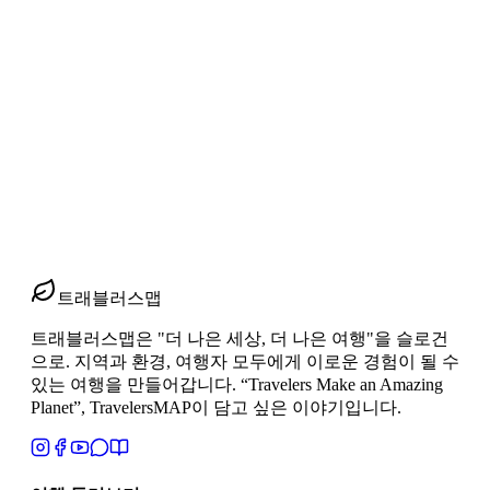
아프리카 동남부 22일 일주, 나이로비에서 케이프타
운까지 실전 가이드
아프리카 동남부 22일, 나이로비에서 케이프타운까지. 세렝게
티 사파리·잔지바르 휴양·빅토리아 폭포·나미브 사막·케이프
타운을 한 번에 잇는 이동 구조와 추천 순서, 계절·비자·백신·
준비물 체크리스트까지 트래블러스맵 인솔 경험을 바탕으로
정리했습니다.
2026년 3월 25일
1
분 읽기
#
아프리카 동남부
#
세렝게티 사파리
#
빅토리아 폭포
트래블러스맵
트래블러스맵은 "더 나은 세상, 더 나은 여행"을 슬로건
으로. 지역과 환경, 여행자 모두에게 이로운 경험이 될 수
있는 여행을 만들어갑니다. “Travelers Make an Amazing
Planet”, TravelersMAP이 담고 싶은 이야기입니다.