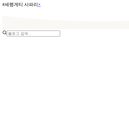
#
세렝게티 사파리
×