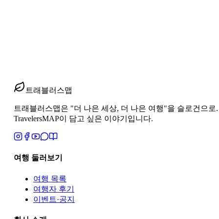
북유럽 9박12일, 40·50대 여성끼리 안심하고 떠나는
40·50대 여성끼리 떠나는 북유럽 9박12일, 치안·이동·체력
동선 조정법, 룸·짐·비용 정산 팁, 사전 합의 체크리스트와 준
2026년 4월 2일
2
분 읽기
#
북유럽 여자 여행
#
동행 여행
#
9박12일 일정
트래블러스맵
트래블러스맵은 "더 나은 세상, 더 나은 여행"을 슬로건으로. 지역과 
TravelersMAP이 담고 싶은 이야기입니다.
여행 둘러보기
여행 목록
여행자 후기
이벤트·공지