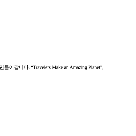
는 실제 4개국 일정(트래블러스맵 상품)을 예로 친구/모녀 버전
ravelers Make an Amazing Planet”,