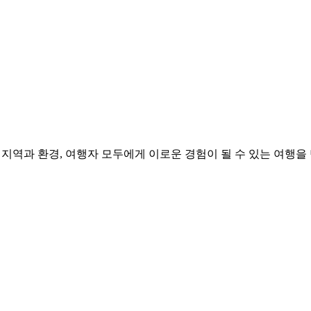
 동행 여행 설계법
·동행 갈등이 걱정되시나요? 코펜하겐–피오르–스톡홀름–헬싱키를 도
비물·체력 관리 요령까지 한 번에 정리했습니다.
환경, 여행자 모두에게 이로운 경험이 될 수 있는 여행을 만들어갑니다. “T